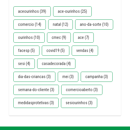
aceourinhos (39)
ace-ourinhos (25)
comercio (14)
natal (12)
ano-da-sorte (10)
ourinhos (10)
cmec (9)
ace (7)
facesp (5)
covid19 (5)
vendas (4)
sesi (4)
casadecorada (4)
dia-das-criancas (3)
mei (3)
campanha (3)
semana-do-cliente (3)
comercioaberto (3)
medidasprotetivas (3)
sesiourinhos (3)